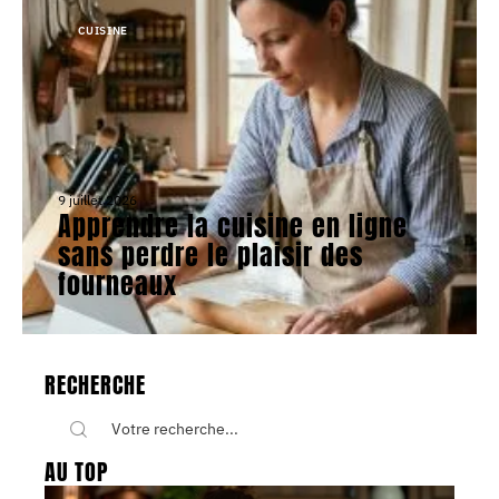
CUISINE
9 juillet 2026
Apprendre la cuisine en ligne
sans perdre le plaisir des
fourneaux
RECHERCHE
AU TOP